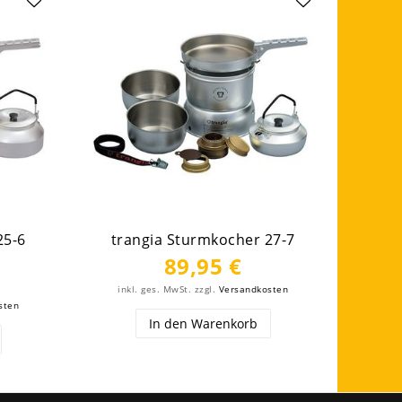
25-6
trangia Sturmkocher 27-7
89,95 €
inkl. ges. MwSt.
zzgl.
Versandkosten
sten
In den Warenkorb