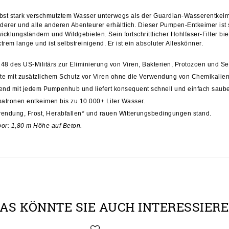
lbst stark verschmutztem Wasser unterwegs als der Guardian-Wasserentkeim
Wanderer und alle anderen Abenteurer erhältlich. Dieser Pumpen-Entkeimer is
cklungsländern und Wildgebieten. Sein fortschrittlicher Hohlfaser-Filter biet
em lange und ist selbstreinigend. Er ist ein absoluter Alleskönner.
48 des US-Militärs zur Eliminierung von Viren, Bakterien, Protozoen und 
te mit zusätzlichem Schutz vor Viren ohne die Verwendung von Chemikalien,
gend mit jedem Pumpenhub und liefert konsequent schnell und einfach saub
atronen entkeimen bis zu 10.000+ Liter Wasser.
wendung, Frost, Herabfallen* und rauen Witterungsbedingungen stand.
or: 1,80 m Höhe auf Beton.
AS KÖNNTE SIE AUCH INTERESSIER