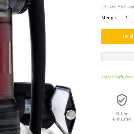
inkl. ges. MwSt. zzg
Menge:
In 
sofort Verfügbar
Sicher
einkaufen