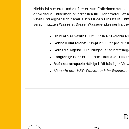
Nichts ist sicherer und einfacher zum Entkeimen von se
entwickelte Entkeimer ist jetzt auch für Globetrotter, 
Viren und eignet sich daher auch für den Einsatz in Entwi
verschmutzten Wassers. Dieser Wasserentkeimer hält extr
Ultimativer Schutz:
Erfüllt die NSF-Norm P2
Schnell und leicht:
Pumpt 2,5 Liter pro Minu
Selbstreinigend:
Die Pumpe ist selbstreini
Langlebig:
Bahnbrechende Hohlfaser-Filterp
Äußerst strapazierfähig:
Hält häufiger Ver
*Besteht den MSR-Fallversuch im Wasserlab
D