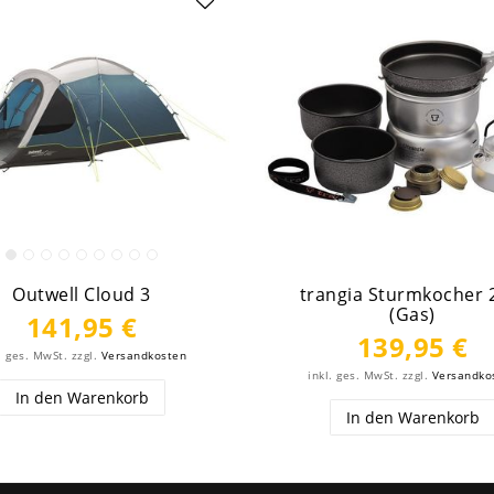
Outwell Cloud 3
trangia Sturmkocher 
(Gas)
141,95 €
139,95 €
. ges. MwSt.
zzgl.
Versandkosten
inkl. ges. MwSt.
zzgl.
Versandko
In den Warenkorb
In den Warenkorb