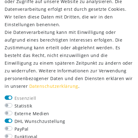
oder Zugriffe auf unsere Website zu analysieren. Die
ZAHLUNG & VERSAND
Datenverarbeitung erfolgt erst durch gesetzte Cookies.
Wir teilen diese Daten mit Dritten, die wir in den
Einstellungen benennen.
Die Datenverarbeitung kann mit Einwilligung oder
aufgrund eines berechtigten Interesses erfolgen. Die
Zustimmung kann erteilt oder abgelehnt werden. Es
besteht das Recht, nicht einzuwilligen und die
Einwilligung zu einem späteren Zeitpunkt zu ändern oder
zu widerrufen. Weitere Informationen zur Verwendung
personenbezogener Daten und den Diensten erklären wir
in unserer
Daten­schutz­erklärung
.
SERVICE
Essenziell
Lieferung nur 2,95 €
Statistik
Rücksendung kostenfrei
Externe Medien
14 Tage Rückgaberecht
DHL Wunschzustellung
Kurze Lieferzeit
PayPal
FOLGE UNS
Funktional