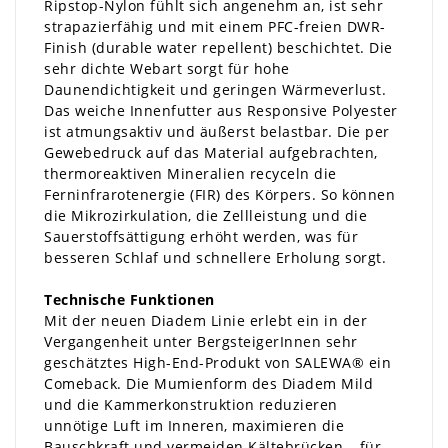
Ripstop-Nylon fühlt sich angenehm an, ist sehr
strapazierfähig und mit einem PFC-freien DWR-
Finish (durable water repellent) beschichtet. Die
sehr dichte Webart sorgt für hohe
Daunendichtigkeit und geringen Wärmeverlust.
Das weiche Innenfutter aus Responsive Polyester
ist atmungsaktiv und äußerst belastbar. Die per
Gewebedruck auf das Material aufgebrachten,
thermoreaktiven Mineralien recyceln die
Ferninfrarotenergie (FIR) des Körpers. So können
die Mikrozirkulation, die Zellleistung und die
Sauerstoffsättigung erhöht werden, was für
besseren Schlaf und schnellere Erholung sorgt.
Technische Funktionen
Mit der neuen Diadem Linie erlebt ein in der
Vergangenheit unter BergsteigerInnen sehr
geschätztes High-End-Produkt von SALEWA® ein
Comeback. Die Mumienform des Diadem Mild
und die Kammerkonstruktion reduzieren
unnötige Luft im Inneren, maximieren die
Bauschkraft und vermeiden Kältebrücken – für