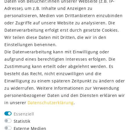
Daten von Besucher:innen unserer Webseite (z.B. IP-
AGB
Adresse), um z.B. Inhalte und Anzeigen zu
Kontakt
personalisieren, Medien von Drittanbietern einzubinden
oder Zugriffe auf unsere Website zu analysieren. Die
ZAHLUNG & VERSAND
Datenverarbeitung erfolgt erst durch gesetzte Cookies.
Wir teilen diese Daten mit Dritten, die wir in den
Einstellungen benennen.
Die Datenverarbeitung kann mit Einwilligung oder
aufgrund eines berechtigten Interesses erfolgen. Die
Zustimmung kann erteilt oder abgelehnt werden. Es
besteht das Recht, nicht einzuwilligen und die
Einwilligung zu einem späteren Zeitpunkt zu ändern oder
zu widerrufen. Weitere Informationen zur Verwendung
personenbezogener Daten und den Diensten erklären wir
in unserer
Daten­schutz­erklärung
.
SERVICE
Essenziell
Lieferung nur 2,95 €
Statistik
Rücksendung kostenfrei
Externe Medien