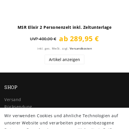
MSR Elixir 2 Personenzelt inkl. Zeltunterlage
ab 289,95 €
UVP 400,00 €
inkl. ges. MwSt.
zzgl.
Versandkosten
Artikel anzeigen
SHOP
Versand
Rücksendung
Widerrufs­recht
Wir verwenden Cookies und ähnliche Technologien auf
Impressum
unserer Website und verarbeiten personenbezogene
Daten­schutz­erklärung