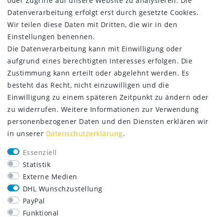
oder Zugriffe auf unsere Website zu analysieren. Die
ZAHLUNG & VERSAND
Datenverarbeitung erfolgt erst durch gesetzte Cookies.
Wir teilen diese Daten mit Dritten, die wir in den
Einstellungen benennen.
Die Datenverarbeitung kann mit Einwilligung oder
aufgrund eines berechtigten Interesses erfolgen. Die
Zustimmung kann erteilt oder abgelehnt werden. Es
besteht das Recht, nicht einzuwilligen und die
Einwilligung zu einem späteren Zeitpunkt zu ändern oder
zu widerrufen. Weitere Informationen zur Verwendung
personenbezogener Daten und den Diensten erklären wir
in unserer
Daten­schutz­erklärung
.
SERVICE
Essenziell
Lieferung nur 2,95 €
Statistik
Rücksendung kostenfrei
Externe Medien
14 Tage Rückgaberecht
DHL Wunschzustellung
Kurze Lieferzeit
PayPal
FOLGE UNS
Funktional