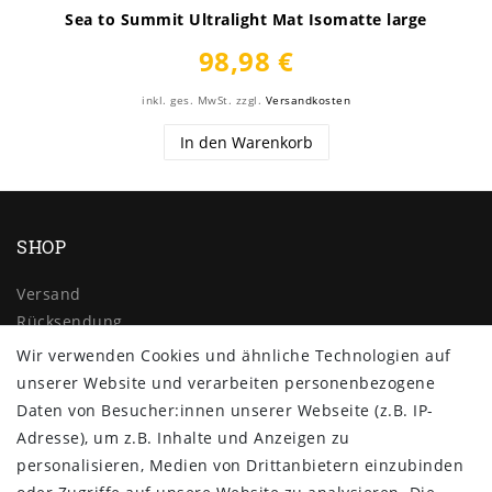
Sea to Summit Ultralight Mat Isomatte large
98,98 €
inkl. ges. MwSt.
zzgl.
Versandkosten
In den Warenkorb
SHOP
Versand
Rücksendung
Widerrufs­recht
Wir verwenden Cookies und ähnliche Technologien auf
Impressum
unserer Website und verarbeiten personenbezogene
Daten­schutz­erklärung
Daten von Besucher:innen unserer Webseite (z.B. IP-
AGB
Adresse), um z.B. Inhalte und Anzeigen zu
Kontakt
personalisieren, Medien von Drittanbietern einzubinden