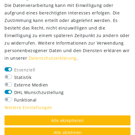
Die Datenverarbeitung kann mit Einwilligung oder
aufgrund eines berechtigten Interesses erfolgen. Die
Zustimmung kann erteilt oder abgelehnt werden. Es
besteht das Recht, nicht einzuwilligen und die
Einwilligung zu einem späteren Zeitpunkt zu ändern oder
zu widerrufen. Weitere Informationen zur Verwendung
personenbezogener Daten und den Diensten erklären wir
SERVICE
in unserer
Daten­schutz­erklärung
.
Lieferung nur 2,95 €
Essenziell
Rücksendung kostenfrei
Statistik
14 Tage Rückgaberecht
Externe Medien
Kurze Lieferzeit
DHL Wunschzustellung
Funktional
FOLGE UNS
Weitere Einstellungen
Alle akzeptieren
Alle ablehnen