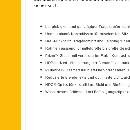
sicher sitzt.
Langlebigkeit und ganztägiger Tragekomfort da
Unobtainium® Nasenkissen für rutschfesten Sitz:
Drei-Punkt-Sitz: Tragekomfort und Leistung für ei
Rahmen passend für mittelgroße bis große Gesic
Prizm™ Gläser mit verbesserter Farb-, Kontrast- un
HDPolarized: Minimierung der Blendeffekte dank e
Plutonite®-Glasmaterial bietet hervorragenden U
Reduzierte Blendeffekte und optimierte Lichtdur
HDO® Optics für kristallklare Sicht und Stoßfestig
Wasserfestes Brillenetui mit Befestigungsclip ink