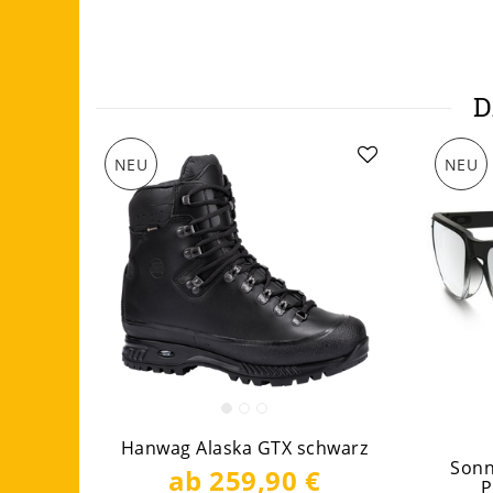
D
NEU
NEU
Hanwag Alaska GTX schwarz
Sonn
ab 259,90 €
P