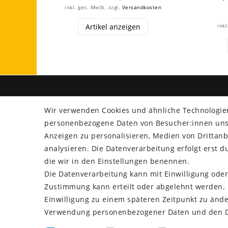
inkl. ges. MwSt.
zzgl.
Versandkosten
Artikel anzeigen
inkl
SHOP
ZAHLU
Wir verwenden Cookies und ähnliche Technologie
personenbezogene Daten von Besucher:innen unser
Versand
Anzeigen zu personalisieren, Medien von Drittanb
Rücksendung
analysieren. Die Datenverarbeitung erfolgt erst du
Widerrufs­recht
die wir in den Einstellungen benennen.
Impressum
Die Datenverarbeitung kann mit Einwilligung oder
Daten­schutz­erklärung
Zustimmung kann erteilt oder abgelehnt werden. E
AGB
Einwilligung zu einem späteren Zeitpunkt zu ände
Kontakt
Verwendung personenbezogener Daten und den Di