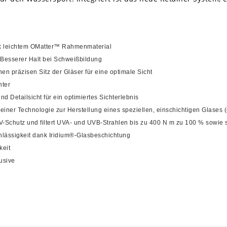
nk leichtem OMatter™ Rahmenmaterial
 Besserer Halt bei Schweißbildung
nen präzisen Sitz der Gläser für eine optimale Sicht
hter
d Detailsicht für ein optimiertes Sichterlebnis
iner Technologie zur Herstellung eines speziellen, einschichtigen Glases (
V-Schutz und filtert UVA- und UVB-Strahlen bis zu 400 N m zu 100 % sowie 
chlässigkeit dank Iridium®-Glasbeschichtung
keit
lusive