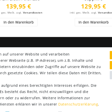
139,95 €
129,95 €
. ges. MwSt.
zzgl.
Versandkosten
inkl. ges. MwSt.
zzgl.
Versandko
In den Warenkorb
In den Warenkorb
NG & VERSAND
SERVICE
n auf unserer Website und verarbeiten
er Webseite (z.B. IP-Adresse), um z.B. Inhalte und
Lieferung nur 2,95 €
ietern einzubinden oder Zugriffe auf unsere Website zu
Rücksendung kostenfrei
rch gesetzte Cookies. Wir teilen diese Daten mit Dritten,
14 Tage Rückgaberecht
Kurze Lieferzeit
 aufgrund eines berechtigten Interesses erfolgen. Die
s besteht das Recht, nicht einzuwilligen und die
rn oder zu widerrufen. Weitere Informationen zur
ensten erklären wir in unserer
Daten­schutz­erklärung
.