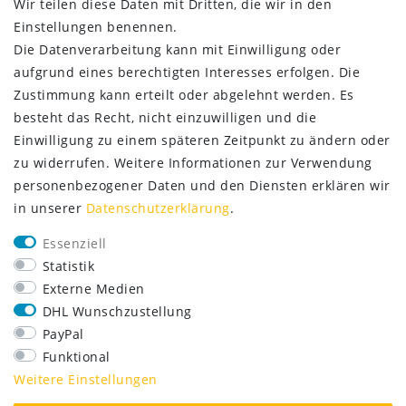
Wir teilen diese Daten mit Dritten, die wir in den
Einstellungen benennen.
Die Datenverarbeitung kann mit Einwilligung oder
aufgrund eines berechtigten Interesses erfolgen. Die
Zustimmung kann erteilt oder abgelehnt werden. Es
besteht das Recht, nicht einzuwilligen und die
Einwilligung zu einem späteren Zeitpunkt zu ändern oder
zu widerrufen. Weitere Informationen zur Verwendung
personenbezogener Daten und den Diensten erklären wir
in unserer
Daten­schutz­erklärung
.
SERVICE
Essenziell
Lieferung nur 2,95 €
Statistik
Rücksendung kostenfrei
Externe Medien
14 Tage Rückgaberecht
DHL Wunschzustellung
Kurze Lieferzeit
PayPal
FOLGE UNS
Funktional
Weitere Einstellungen