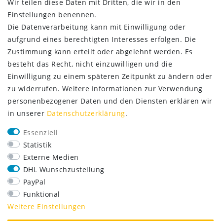
Wir teilen diese Daten mit Dritten, die wir in den
Einstellungen benennen.
Die Datenverarbeitung kann mit Einwilligung oder
aufgrund eines berechtigten Interesses erfolgen. Die
Zustimmung kann erteilt oder abgelehnt werden. Es
besteht das Recht, nicht einzuwilligen und die
Einwilligung zu einem späteren Zeitpunkt zu ändern oder
zu widerrufen. Weitere Informationen zur Verwendung
personenbezogener Daten und den Diensten erklären wir
in unserer
Daten­schutz­erklärung
.
SERVICE
Essenziell
Lieferung nur 2,95 €
Statistik
Rücksendung kostenfrei
Externe Medien
14 Tage Rückgaberecht
DHL Wunschzustellung
Kurze Lieferzeit
PayPal
FOLGE UNS
Funktional
Weitere Einstellungen