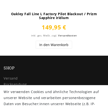
Oakley Fall Line L Factory Pilot Blackout / Prizm
Sapphire iridium
149,95 €
inkl. ges. MwSt.
zzgl.
Versandkosten
In den Warenkorb
SHOP
Versand
Rücksendung
Widerrufs­recht
Wir verwenden Cookies und ähnliche Technologien auf
Impressum
unserer Website und verarbeiten personenbezogene
Daten­schutz­erklärung
Daten von Besucher:innen unserer Webseite (z.B. IP-