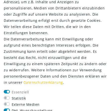
AGB
Adresse), um z.B. Inhalte und Anzeigen zu
Kontakt
personalisieren, Medien von Drittanbietern einzubinden
oder Zugriffe auf unsere Website zu analysieren. Die
ZAHLUNG & VERSAND
Datenverarbeitung erfolgt erst durch gesetzte Cookies.
Wir teilen diese Daten mit Dritten, die wir in den
Einstellungen benennen.
Die Datenverarbeitung kann mit Einwilligung oder
aufgrund eines berechtigten Interesses erfolgen. Die
Zustimmung kann erteilt oder abgelehnt werden. Es
besteht das Recht, nicht einzuwilligen und die
Einwilligung zu einem späteren Zeitpunkt zu ändern oder
zu widerrufen. Weitere Informationen zur Verwendung
personenbezogener Daten und den Diensten erklären wir
in unserer
Daten­schutz­erklärung
.
SERVICE
Essenziell
Lieferung nur 2,95 €
Statistik
Rücksendung kostenfrei
Externe Medien
14 Tage Rückgaberecht
DHL Wunschzustellung