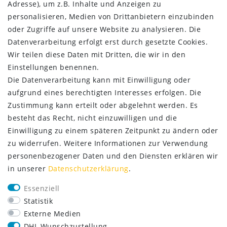
AGB
Adresse), um z.B. Inhalte und Anzeigen zu
Kontakt
personalisieren, Medien von Drittanbietern einzubinden
oder Zugriffe auf unsere Website zu analysieren. Die
ZAHLUNG & VERSAND
Datenverarbeitung erfolgt erst durch gesetzte Cookies.
Wir teilen diese Daten mit Dritten, die wir in den
Einstellungen benennen.
Die Datenverarbeitung kann mit Einwilligung oder
aufgrund eines berechtigten Interesses erfolgen. Die
Zustimmung kann erteilt oder abgelehnt werden. Es
besteht das Recht, nicht einzuwilligen und die
Einwilligung zu einem späteren Zeitpunkt zu ändern oder
zu widerrufen. Weitere Informationen zur Verwendung
personenbezogener Daten und den Diensten erklären wir
in unserer
Daten­schutz­erklärung
.
SERVICE
Essenziell
Lieferung nur 2,95 €
Statistik
Rücksendung kostenfrei
Externe Medien
14 Tage Rückgaberecht
DHL Wunschzustellung