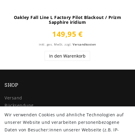
Oakley Fall Line L Factory Pilot Blackout / Prizm
Sapphire iridium
149,95 €
inkl. ges. MwSt.
zzgl.
Versandkosten
In den Warenkorb
SHOP
Versand
Rücksendung
Widerrufs­recht
Wir verwenden Cookies und ähnliche Technologien auf
Impressum
unserer Website und verarbeiten personenbezogene
Daten­schutz­erklärung
Daten von Besucher:innen unserer Webseite (z.B. IP-