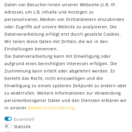
Daten­schutz­erklärung
Daten von Besucher:innen unserer Webseite (z.B. IP-
AGB
Adresse), um z.B. Inhalte und Anzeigen zu
Kontakt
personalisieren, Medien von Drittanbietern einzubinden
oder Zugriffe auf unsere Website zu analysieren. Die
ZAHLUNG & VERSAND
Datenverarbeitung erfolgt erst durch gesetzte Cookies.
Wir teilen diese Daten mit Dritten, die wir in den
Einstellungen benennen.
Die Datenverarbeitung kann mit Einwilligung oder
aufgrund eines berechtigten Interesses erfolgen. Die
Zustimmung kann erteilt oder abgelehnt werden. Es
besteht das Recht, nicht einzuwilligen und die
Einwilligung zu einem späteren Zeitpunkt zu ändern oder
zu widerrufen. Weitere Informationen zur Verwendung
personenbezogener Daten und den Diensten erklären wir
in unserer
Daten­schutz­erklärung
.
SERVICE
Essenziell
Lieferung nur 2,95 €
Statistik
Rücksendung kostenfrei