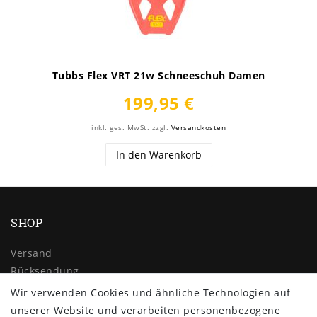
Tubbs Flex VRT 21w Schneeschuh Damen
199,95 €
inkl. ges. MwSt.
zzgl.
Versandkosten
In den Warenkorb
SHOP
Versand
Rücksendung
Widerrufs­recht
Wir verwenden Cookies und ähnliche Technologien auf
Impressum
unserer Website und verarbeiten personenbezogene