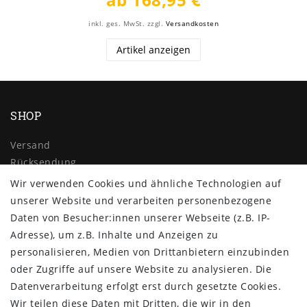
inkl. ges. MwSt.
zzgl.
Versandkosten
Artikel anzeigen
SHOP
Versand
Rücksendung
Widerrufs­recht
Wir verwenden Cookies und ähnliche Technologien auf
Impressum
unserer Website und verarbeiten personenbezogene
Daten­schutz­erklärung
Daten von Besucher:innen unserer Webseite (z.B. IP-
AGB
Adresse), um z.B. Inhalte und Anzeigen zu
Kontakt
personalisieren, Medien von Drittanbietern einzubinden
oder Zugriffe auf unsere Website zu analysieren. Die
ZAHLUNG & VERSAND
Datenverarbeitung erfolgt erst durch gesetzte Cookies.
Wir teilen diese Daten mit Dritten, die wir in den