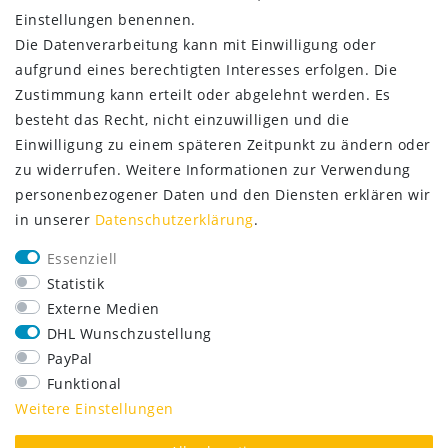
Einstellungen benennen.
Die Datenverarbeitung kann mit Einwilligung oder
aufgrund eines berechtigten Interesses erfolgen. Die
Zustimmung kann erteilt oder abgelehnt werden. Es
besteht das Recht, nicht einzuwilligen und die
Einwilligung zu einem späteren Zeitpunkt zu ändern oder
zu widerrufen. Weitere Informationen zur Verwendung
personenbezogener Daten und den Diensten erklären wir
in unserer
Daten­schutz­erklärung
.
SERVICE
Essenziell
Lieferung nur 2,95 €
Statistik
Rücksendung kostenfrei
Externe Medien
14 Tage Rückgaberecht
DHL Wunschzustellung
Kurze Lieferzeit
PayPal
FOLGE UNS
Funktional
Weitere Einstellungen