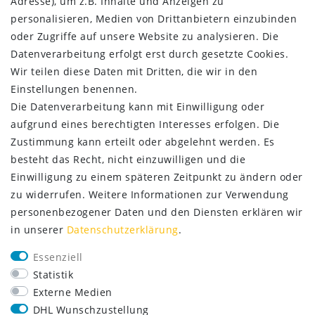
Adresse), um z.B. Inhalte und Anzeigen zu
Kontakt
personalisieren, Medien von Drittanbietern einzubinden
oder Zugriffe auf unsere Website zu analysieren. Die
ZAHLUNG & VERSAND
Datenverarbeitung erfolgt erst durch gesetzte Cookies.
Wir teilen diese Daten mit Dritten, die wir in den
Einstellungen benennen.
Die Datenverarbeitung kann mit Einwilligung oder
aufgrund eines berechtigten Interesses erfolgen. Die
Zustimmung kann erteilt oder abgelehnt werden. Es
besteht das Recht, nicht einzuwilligen und die
Einwilligung zu einem späteren Zeitpunkt zu ändern oder
zu widerrufen. Weitere Informationen zur Verwendung
personenbezogener Daten und den Diensten erklären wir
in unserer
Daten­schutz­erklärung
.
SERVICE
Essenziell
Lieferung nur 2,95 €
Statistik
Rücksendung kostenfrei
Externe Medien
14 Tage Rückgaberecht
DHL Wunschzustellung
Kurze Lieferzeit