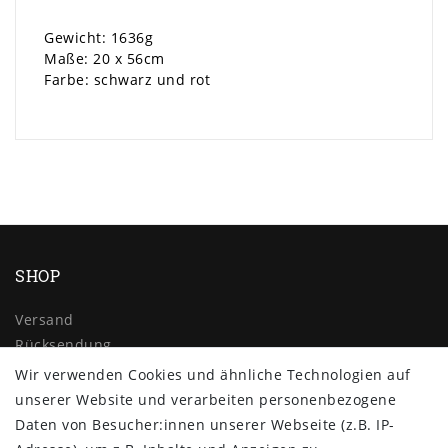
Gewicht: 1636g
Maße: 20 x 56cm
Farbe: schwarz und rot
SHOP
Versand
Rücksendung
Widerrufs­recht
Wir verwenden Cookies und ähnliche Technologien auf
Impressum
unserer Website und verarbeiten personenbezogene
Daten­schutz­erklärung
Daten von Besucher:innen unserer Webseite (z.B. IP-
AGB