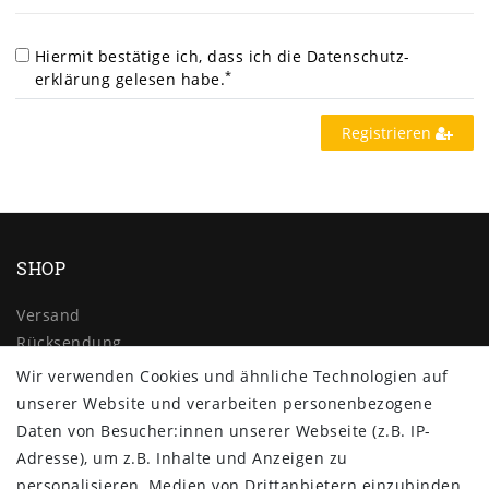
Hiermit bestätige ich, dass ich die
Daten­schutz­
*
erklärung
gelesen habe.
Registrieren
SHOP
Versand
Rücksendung
Widerrufs­recht
Wir verwenden Cookies und ähnliche Technologien auf
Impressum
unserer Website und verarbeiten personenbezogene
Daten­schutz­erklärung
Daten von Besucher:innen unserer Webseite (z.B. IP-
AGB
Adresse), um z.B. Inhalte und Anzeigen zu
Kontakt
personalisieren, Medien von Drittanbietern einzubinden