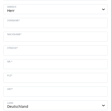
ANREDE
VORNAME*
NACHNAME*
STRASSE*
NR.*
PLZ*
ORT*
LAND