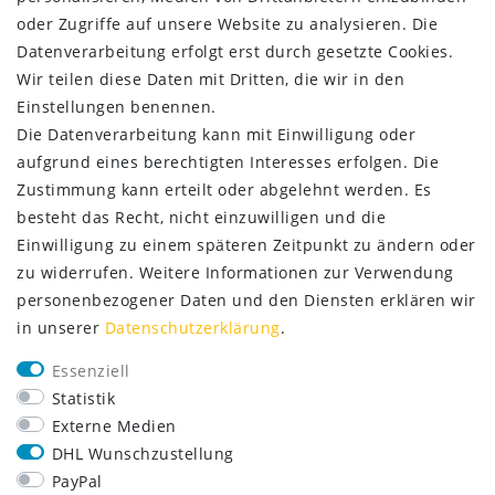
oder Zugriffe auf unsere Website zu analysieren. Die
ZAHLUNG & VERSAND
Datenverarbeitung erfolgt erst durch gesetzte Cookies.
Wir teilen diese Daten mit Dritten, die wir in den
Einstellungen benennen.
Die Datenverarbeitung kann mit Einwilligung oder
aufgrund eines berechtigten Interesses erfolgen. Die
Zustimmung kann erteilt oder abgelehnt werden. Es
besteht das Recht, nicht einzuwilligen und die
Einwilligung zu einem späteren Zeitpunkt zu ändern oder
zu widerrufen. Weitere Informationen zur Verwendung
personenbezogener Daten und den Diensten erklären wir
in unserer
Daten­schutz­erklärung
.
SERVICE
Essenziell
Lieferung nur 2,95 €
Statistik
Rücksendung kostenfrei
Externe Medien
14 Tage Rückgaberecht
DHL Wunschzustellung
Kurze Lieferzeit
PayPal