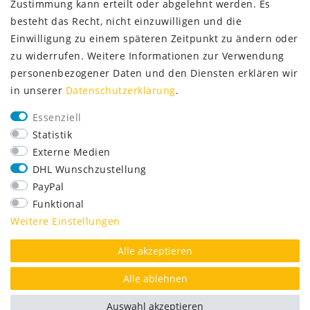
Zustimmung kann erteilt oder abgelehnt werden. Es
besteht das Recht, nicht einzuwilligen und die
Einwilligung zu einem späteren Zeitpunkt zu ändern oder
zu widerrufen. Weitere Informationen zur Verwendung
personenbezogener Daten und den Diensten erklären wir
in unserer
Daten­schutz­erklärung
.
SERVICE
Essenziell
Lieferung nur 2,95 €
Statistik
Rücksendung kostenfrei
Externe Medien
14 Tage Rückgaberecht
DHL Wunschzustellung
Kurze Lieferzeit
PayPal
FOLGE UNS
Funktional
Weitere Einstellungen
Alle akzeptieren
AUSGEZEICHNET.ORG
Alle ablehnen
Auswahl akzeptieren