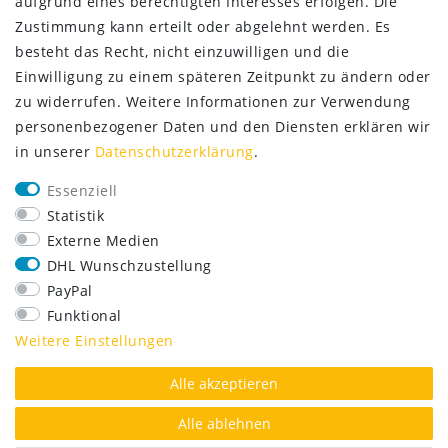
aufgrund eines berechtigten Interesses erfolgen. Die
Zustimmung kann erteilt oder abgelehnt werden. Es
besteht das Recht, nicht einzuwilligen und die
Einwilligung zu einem späteren Zeitpunkt zu ändern oder
zu widerrufen. Weitere Informationen zur Verwendung
personenbezogener Daten und den Diensten erklären wir
in unserer
Daten­schutz­erklärung
.
SERVICE
Essenziell
Lieferung nur 2,95 €
Statistik
Rücksendung kostenfrei
Externe Medien
14 Tage Rückgaberecht
DHL Wunschzustellung
Kurze Lieferzeit
PayPal
FOLGE UNS
Funktional
Weitere Einstellungen
Alle akzeptieren
AUSGEZEICHNET.ORG
Alle ablehnen